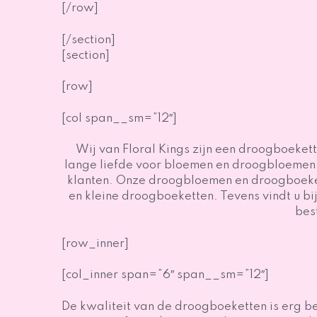
[/row]
[/section]
[section]
[row]
[col span__sm=”12″]
Wij van Floral Kings zijn een droogboeke
lange liefde voor bloemen en droogbloemen z
klanten. Onze droogbloemen en droogboekett
en kleine droogboeketten. Tevens vindt u b
bes
[row_inner]
[col_inner span=”6″ span__sm=”12″]
De kwaliteit van de droogboeketten is erg b