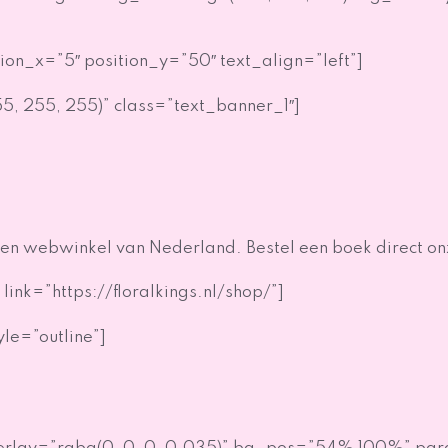
on_x=”5″ position_y=”50″ text_align=”left”]
55, 255, 255)” class=”text_banner_1″]
en webwinkel van Nederland. Bestel een boek direct onz
 link=”https://floralkings.nl/shop/”]
yle=”outline”]