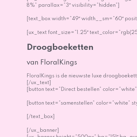
8%” parallax=”3″ visibility=”hidden”]
[text_box width=”49″ width__sm=”60″ positi
[ux_text font_size=”1.25″ text_color=”rgb(2
Droogboeketten
van FloralKings
FloralKings is de nieuwste luxe droogboekett
[/ux_text]
[button text=”Direct bestellen” color=”white”
[button text=”samenstellen” color=”white” st
[/text_box]
[/ux_banner]