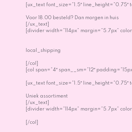
[ux_text font_size=”1.5″ line_height=”0.75″ 
Voor 18.00 besteld? Dan morgen in huis
[/ux_text]
[divider width=”114px” margin=”5.7px” color
local_shipping
[/col]
[col span=”4″ span__sm=”12″ padding=”15px
[ux_text font_size=”1.5″ line_height=”0.75″ 
Uniek assortiment
[/ux_text]
[divider width=”114px” margin=”5.7px” color
[/col]