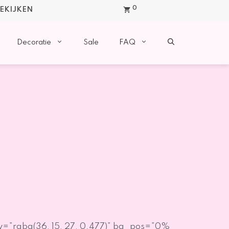
0
BEKIJKEN
Decoratie
Sale
FAQ
y=”rgba(36, 15, 27, 0.477)” bg_pos=”0%