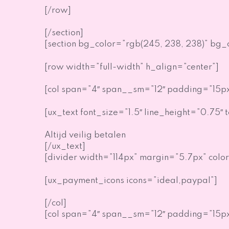
[/row]
[/section]
[section bg_color=”rgb(245, 238, 238)” bg_o
[row width=”full-width” h_align=”center”]
[col span=”4″ span__sm=”12″ padding=”15px
[ux_text font_size=”1.5″ line_height=”0.75″ 
Altijd veilig betalen
[/ux_text]
[divider width=”114px” margin=”5.7px” color
[ux_payment_icons icons=”ideal,paypal”]
[/col]
[col span=”4″ span__sm=”12″ padding=”15px