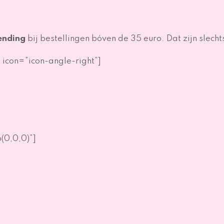
ending
bij bestellingen bóven de 35 euro. Dat zijn slecht
 icon=”icon-angle-right”]
(0,0,0)”]