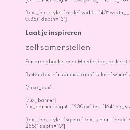
[ux_banner height=”500px” bg=”151″ bg_ove
[text_box style=”circle” width=”40″ width
0.86)” depth=”3″]
Laat je inspireren
zelf samenstellen
Een droogboeket voor Moederdag, de kerst o
[button text=”naar inspiratie” color=”white” 
[/text_box]
[/ux_banner]
[ux_banner height=”600px” bg=”164″ bg_size
[text_box style=”square” text_color=”dark
255)” depth=”3″]