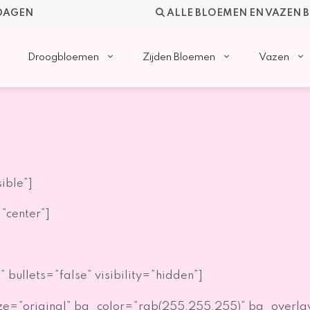
KDAGEN
ALLE BLOEMEN EN VAZEN 
Droogbloemen
Zijden Bloemen
Vazen
ible”]
”center”]
bullets=”false” visibility=”hidden”]
ze=”original” bg_color=”rgb(255,255,255)” bg_overla