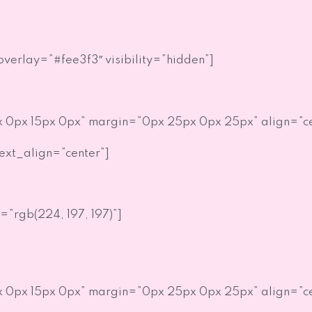
verlay=”#fee3f3″ visibility=”hidden”]
 0px 15px 0px” margin=”0px 25px 0px 25px” align=”ce
text_align=”center”]
=”rgb(224, 197, 197)”]
 0px 15px 0px” margin=”0px 25px 0px 25px” align=”ce