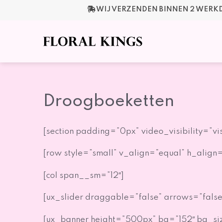
Ga
WIJ VERZENDEN BINNEN 2 WER
naar
de
inhoud
Droogboeketten
[section padding=”0px” video_visibility=”vis
[row style=”small” v_align=”equal” h_align=
[col span__sm=”12″]
[ux_slider draggable=”false” arrows=”false” 
[ux_banner height=”500px” bg=”152″ bg_si