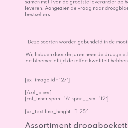
samen met 1 van de grootste leverancier op 
leveren. Aangezien de vraag naar droogbloeme
bestsellers.
Deze soorten worden gebundeld in de moois
Wij hebben door de jaren heen de droogmeth
de bloemen altijd dezelfde kwaliteit hebben
[ux_image id=”27″]
[/col_inner]
[col_inner span=”6″ span__sm=”12″]
[ux_text line_height=”1.25″]
Assortiment droogboeket