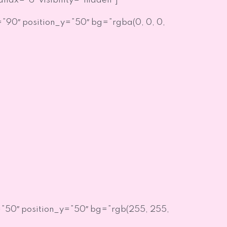
ax=”6″ visibility=”hidden”]
”90″ position_y=”50″ bg=”rgba(0, 0, 0,
=”50″ position_y=”50″ bg=”rgb(255, 255,