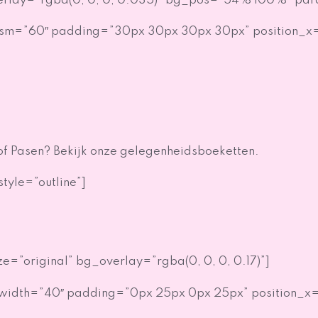
rlay=”rgba(0, 0, 0, 0.035)” bg_pos=”54% 100%” parall
__sm=”60″ padding=”30px 30px 30px 30px” position_x=
f Pasen? Bekijk onze gelegenheidsboeketten.
style=”outline”]
=”original” bg_overlay=”rgba(0, 0, 0, 0.17)”]
” width=”40″ padding=”0px 25px 0px 25px” position_x