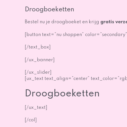
Droogboeketten
Bestel nu je droogboeket en krijg
gratis verz
[button text=”nu shoppen” color=”secondary”
[/text_box]
[/ux_banner]
[/ux_slider]
[ux_text text_align=”center” text_color=”rgb
Droogboeketten
[/ux_text]
[/col]