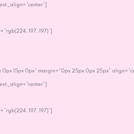
text_align=”center”]
=”rgb(224, 197, 197)”]
 0px 15px 0px” margin=”0px 25px 0px 25px” align=”ce
text_align=”center”]
=”rgb(224, 197, 197)”]