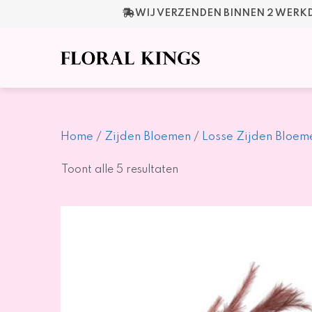
Ga
WIJ VERZENDEN BINNEN 2 WER
naar
de
inhoud
Home
/
Zijden Bloemen
/
Losse Zijden Bloem
Gesorteerd
Toont alle 5 resultaten
op
nieuwste