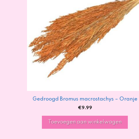
Gedroogd Bromus macrostachys – Oranje
€
9.99
Toevoegen aan winkelwagen