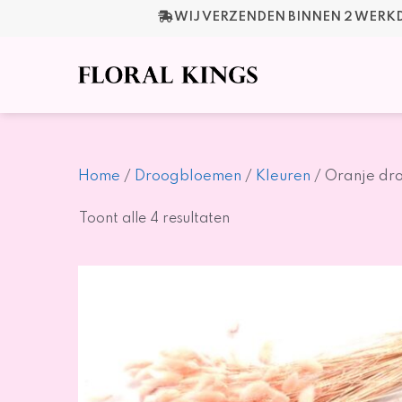
Ga
WIJ VERZENDEN BINNEN 2 WER
naar
de
inhoud
Home
/
Droogbloemen
/
Kleuren
/ Oranje dr
Gesorteerd
Toont alle 4 resultaten
op
nieuwste