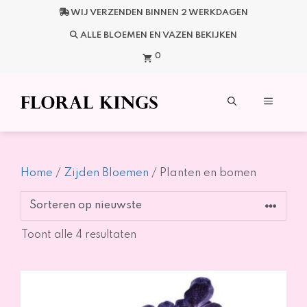
Ga
WIJ VERZENDEN BINNEN 2 WERKDAGEN
naar
de
ALLE BLOEMEN EN VAZEN BEKIJKEN
inhoud
0
Menu
Home
/
Zijden Bloemen
/ Planten en bomen
Gesorteerd
Toont alle 4 resultaten
op
nieuwste