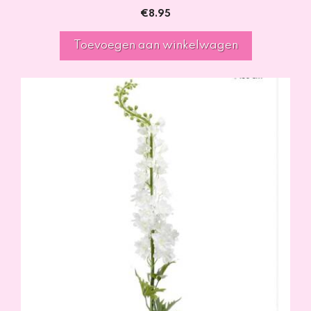
€
8.95
Toevoegen aan winkelwagen