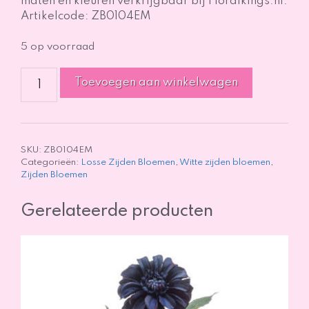
maten en kleuren verkrijgbaar bij Floralkings.nl.
Artikelcode: ZB0104EM
5 op voorraad
Peony
Toevoegen aan winkelwagen
-
Pioenroos
-
Wit
-
SKU:
ZB0104EM
Categorieën:
Losse Zijden Bloemen
,
Witte zijden bloemen
,
65cm
Zijden Bloemen
aantal
Gerelateerde producten