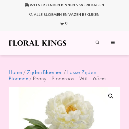
Ga
WIJ VERZENDEN BINNEN 2 WERKDAGEN
naar
de
ALLE BLOEMEN EN VAZEN BEKIJKEN
inhoud
0
Menu
Home
/
Zijden Bloemen
/
Losse Zijden
Bloemen
/ Peony – Pioenroos – Wit – 65cm