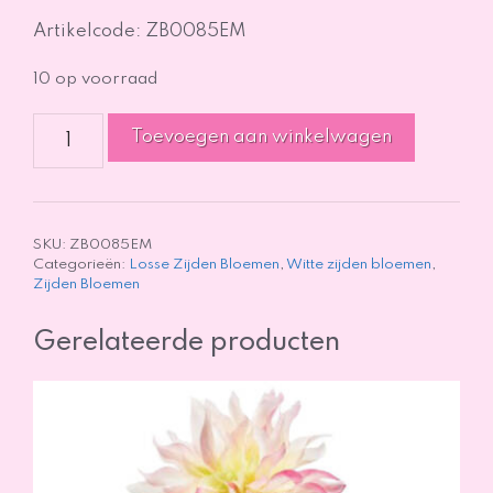
Artikelcode: ZB0085EM
10 op voorraad
Delphinium
Toevoegen aan winkelwagen
-
Wit
-
128cm
aantal
SKU:
ZB0085EM
Categorieën:
Losse Zijden Bloemen
,
Witte zijden bloemen
,
Zijden Bloemen
Gerelateerde producten