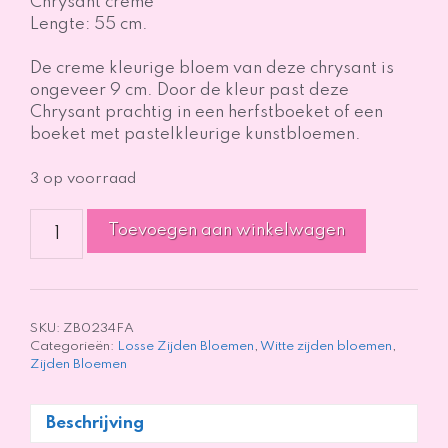
Chrysant creme
Lengte: 55 cm.
De creme kleurige bloem van deze chrysant is
ongeveer 9 cm. Door de kleur past deze
Chrysant prachtig in een herfstboeket of een
boeket met pastelkleurige kunstbloemen.
3 op voorraad
Zijden
Toevoegen aan winkelwagen
bloem
Chrysant
creme
-
55
SKU:
ZB0234FA
Categorieën:
Losse Zijden Bloemen
,
Witte zijden bloemen
,
cm
Zijden Bloemen
aantal
Beschrijving