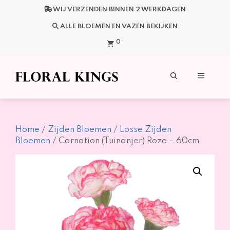
Ga
WIJ VERZENDEN BINNEN 2 WERKDAGEN
naar
de
ALLE BLOEMEN EN VAZEN BEKIJKEN
inhoud
0
Menu
Home
/
Zijden Bloemen
/
Losse Zijden
Bloemen
/ Carnation (Tuinanjer) Roze – 60cm