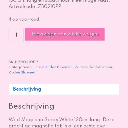
130 cm. lang en staat mooi in een hoge vaas.
Artikelcode: ZB0210PP
4 op voorraad
Wild
Toevoegen aan winkelwagen
Magnolia
Spray
White
130
cm
SKU:
ZB0210PP
Categorieën:
Losse Zijden Bloemen
,
Witte zijden bloemen
,
aantal
Zijden Bloemen
Beschrijving
Beschrijving
Wild Magnolia Spray White 130cm lang. Deze
prachtige magnolia tak is al een echte eye-