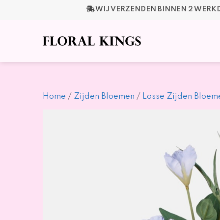
Ga
WIJ VERZENDEN BINNEN 2 WER
naar
de
inhoud
Home
/
Zijden Bloemen
/
Losse Zijden Bloem