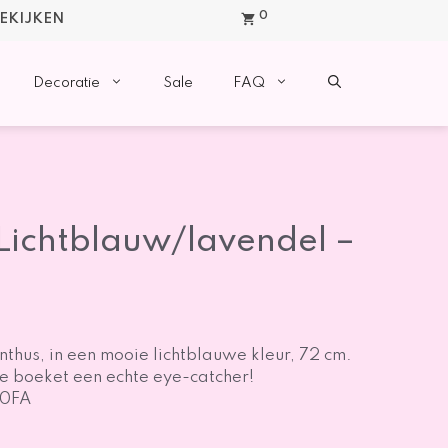
0
BEKIJKEN
Decoratie
Sale
FAQ
 Lichtblauw/lavendel –
thus, in een mooie lichtblauwe kleur, 72 cm.
de boeket een echte eye-catcher!
50FA