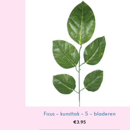
Ficus – kunsttak – 5 – bladeren
€
3.95