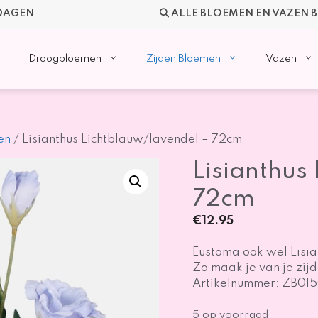
KDAGEN
ALLE BLOEMEN EN VAZEN 
Droogbloemen
Zijden Bloemen
Vazen
en
/ Lisianthus Lichtblauw/lavendel – 72cm
Lisianthus
72cm
€
12.95
Eustoma ook wel Lisian
Zo maak je van je zij
Artikelnummer: ZB01
5 op voorraad