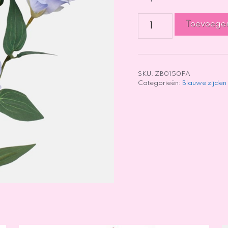
Lisianthus
Toevoege
Lichtblauw/lavendel
-
72cm
aantal
SKU:
ZB0150FA
Categorieën:
Blauwe zijden