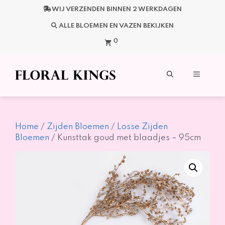
Ga
WIJ VERZENDEN BINNEN 2 WERKDAGEN
naar
de
ALLE BLOEMEN EN VAZEN BEKIJKEN
inhoud
0
Menu
Home
/
Zijden Bloemen
/
Losse Zijden
Bloemen
/ Kunsttak goud met blaadjes – 95cm