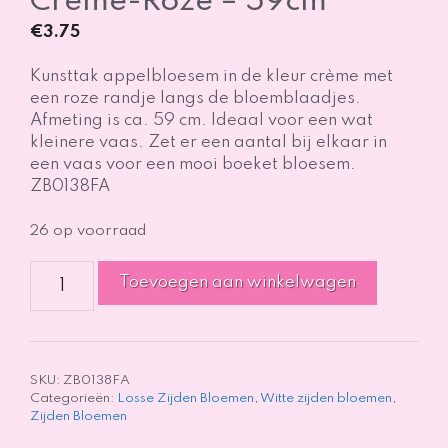
Crème-Roze – 59cm
€
3.75
Kunsttak appelbloesem in de kleur crème met
een roze randje langs de bloemblaadjes.
Afmeting is ca. 59 cm. Ideaal voor een wat
kleinere vaas. Zet er een aantal bij elkaar in
een vaas voor een mooi boeket bloesem.
ZB0138FA
26 op voorraad
Kunsttak
Toevoegen aan winkelwagen
Appelbloesem
Crème-
Roze
-
59cm
SKU:
ZB0138FA
Categorieën:
Losse Zijden Bloemen
,
Witte zijden bloemen
,
aantal
Zijden Bloemen