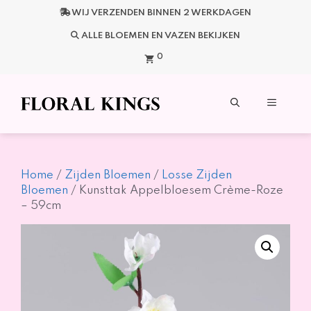
Ga
WIJ VERZENDEN BINNEN 2 WERKDAGEN
naar
de
ALLE BLOEMEN EN VAZEN BEKIJKEN
inhoud
0
Menu
Home
/
Zijden Bloemen
/
Losse Zijden
Bloemen
/ Kunsttak Appelbloesem Crème-Roze
– 59cm