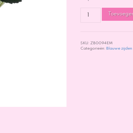
Hydrangea
Toevoege
(Hortensia)
Blauw
-
53cm
aantal
SKU:
ZB0094EM
Categorieën:
Blauwe zijden