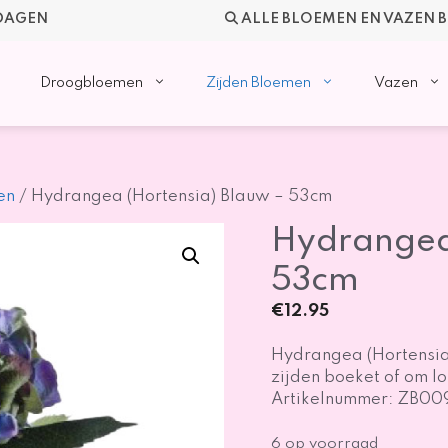
KDAGEN
ALLE BLOEMEN EN VAZEN 
Droogbloemen
Zijden Bloemen
Vazen
en
/ Hydrangea (Hortensia) Blauw – 53cm
Hydrangea 
53cm
€
12.95
Hydrangea (Hortensia)
zijden boeket of om lo
Artikelnummer: ZB0
6 op voorraad