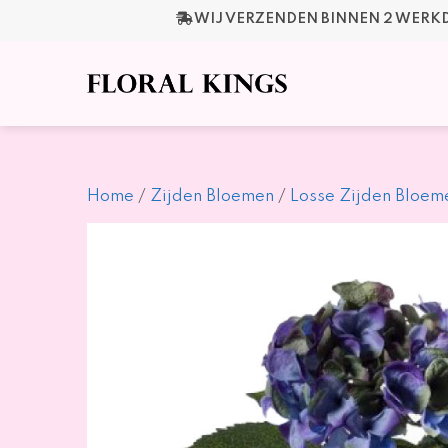
Ga
WIJ VERZENDEN BINNEN 2 WER
naar
de
inhoud
Home
/
Zijden Bloemen
/
Losse Zijden Bloem