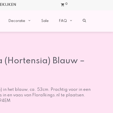
0
BEKIJKEN
Decoratie
Sale
FAQ
(Hortensia) Blauw –
 in het blauw, ca. 53cm. Prachtig voor in een
s in en vaas van Floralkings.nl te plaatsen.
094EM