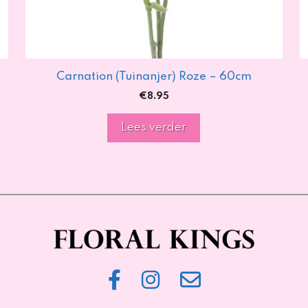
Carnation (Tuinanjer) Roze – 60cm
€
8.95
Lees verder