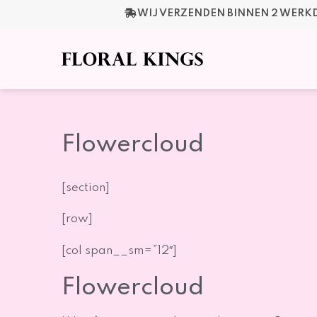
Ga
WIJ VERZENDEN BINNEN 2 WER
naar
de
inhoud
Flowercloud
[section]
[row]
[col span__sm=”12″]
Flowercloud