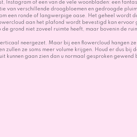
est, Instagram of een van de vele woonbladen: een fantas
tie van verschillende droogbloemen en gedroogde pluim
dom een ronde of langwerpige oase. Het geheel wordt 
flowercloud aan het plafond wordt bevestigd kan ervoo
de grond niet zoveel ruimte heeft, maar bovenin de ruimt
icaal neergezet. Maar bij een flowercloud hangen ze 
en zullen ze soms meer volume krijgen. Houd er dus bij
uit kunnen gaan zien dan u normaal gesproken gewend 