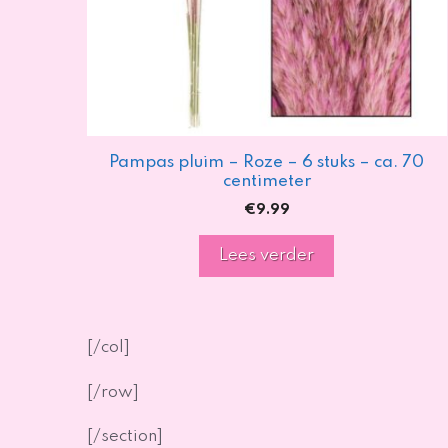
Pampas pluim – Roze – 6 stuks – ca. 70
centimeter
€
9.99
Lees verder
[/col]
[/row]
[/section]