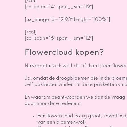
[/col]
[col span=”4″ span__sm=”12″]
[ux_image id=”2193″ height=”100%”]
[/col]
[col span=”6″ span__sm=”12″]
Flowercloud kopen?
Nu vraagt u zich wellicht af: kan ik een flo
Ja, omdat de droogbloemen die in de bloemenw
zelf pakketten vinden. In deze pakketten vin
En waarom beantwoorden we dan de vraag met
door meerdere redenen:
Een flowercloud is erg groot, zowel in d
van een bloemenwolk