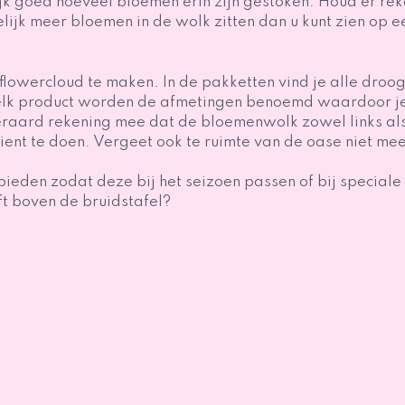
jk goed hoeveel bloemen erin zijn gestoken. Houd er re
jk meer bloemen in de wolk zitten dan u kunt zien op ee
 flowercloud te maken. In de pakketten vind je alle dro
j elk product worden de afmetingen benoemd waardoor je
iteraard rekening mee dat de bloemenwolk zowel links a
nt te doen. Vergeet ook te ruimte van de oase niet mee
eden zodat deze bij het seizoen passen of bij special
ft boven de bruidstafel?