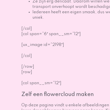
Ze zijn erg delicaat. Daarom willen we 
transport onverhoopt wordt beschadig
Iedereen heeft een eigen smaak, dus we
uniek.
[/col]
[col span=”6″ span__sm=”12″]
[ux_image id=”2198″]
[/col]
[/row]
[row]
[col span__sm=”12″]
Zelf een flowercloud maken
Op deze pagina vindt u enkele afbeeldingen va