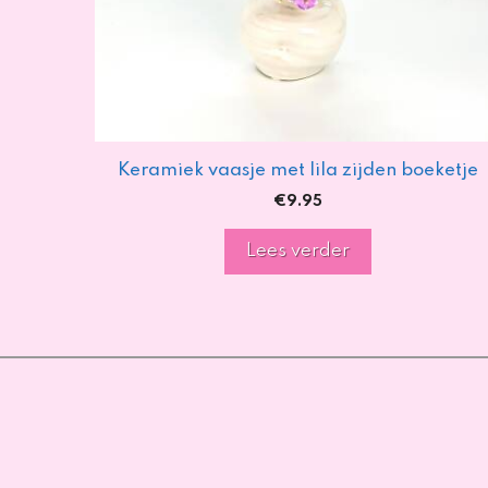
Keramiek vaasje met lila zijden boeketje
€
9.95
Lees verder