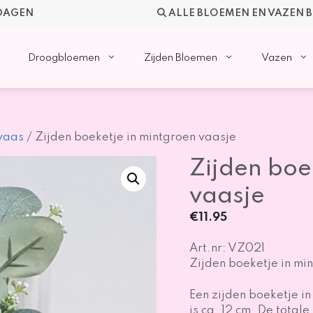
KDAGEN
ALLE BLOEMEN EN VAZEN 
Droogbloemen
Zijden Bloemen
Vazen
 vaas
/ Zijden boeketje in mintgroen vaasje
Zijden boe
vaasje
€
11.95
Art.nr: VZ021
Zijden boeketje in mi
Een zijden boeketje i
is ca. 12 cm. De totale