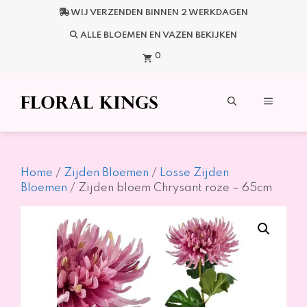
Ga
WIJ VERZENDEN BINNEN 2 WERKDAGEN
naar
de
ALLE BLOEMEN EN VAZEN BEKIJKEN
inhoud
0
Menu
Home
/
Zijden Bloemen
/
Losse Zijden
Bloemen
/ Zijden bloem Chrysant roze – 65cm