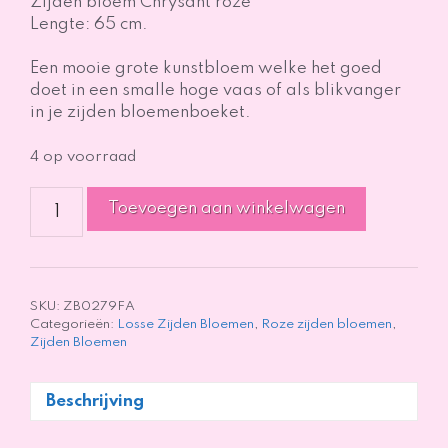
Zijden bloem Chrysant roze
Lengte: 65 cm.
Een mooie grote kunstbloem welke het goed
doet in een smalle hoge vaas of als blikvanger
in je zijden bloemenboeket.
4 op voorraad
Zijden
Toevoegen aan winkelwagen
bloem
Chrysant
roze
-
65cm
SKU:
ZB0279FA
Categorieën:
Losse Zijden Bloemen
,
Roze zijden bloemen
,
aantal
Zijden Bloemen
Beschrijving