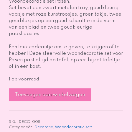
Woondecoratie set Pasen.
Set bevat een zwart metalen tray, goudkleurig
vaasje met roze kunstroosjes, groen takje, twee
geurblokjes op een goud schaaltje in de vorm
van een blad en twee goudkleurige
paashaasjes.
Een leuk cadeautje om te geven, te krijgen of te
hebben! Deze sfeervolle woondecoratie set voor
Pasen past altijd op tafel, op een bijzet tafeltje
of in een kast.
1 op voorraad
Woondecoratie
Toevoegen aan winkelwagen
set
Pasen
aantal
SKU:
DECO-008
Categorieën:
Decoratie
,
Woondecoratie sets