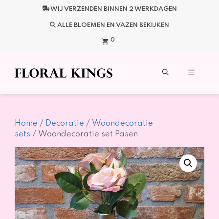
Ga
WIJ VERZENDEN BINNEN 2 WERKDAGEN
naar
de
ALLE BLOEMEN EN VAZEN BEKIJKEN
inhoud
0
Menu
Home
/
Decoratie
/
Woondecoratie
sets
/ Woondecoratie set Pasen