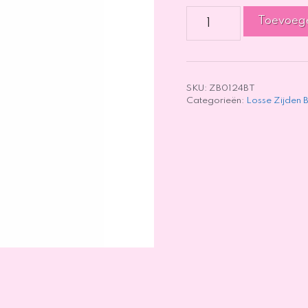
Wisteria
Toevoeg
Lila
-
85cm
aantal
SKU:
ZB0124BT
Categorieën:
Losse Zijden 