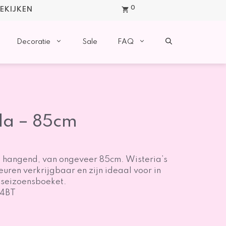
0
BEKIJKEN
Decoratie
Sale
FAQ
ila – 85cm
a hangend, van ongeveer 85cm. Wisteria’s
leuren verkrijgbaar en zijn ideaal voor in
seizoensboeket.
24BT