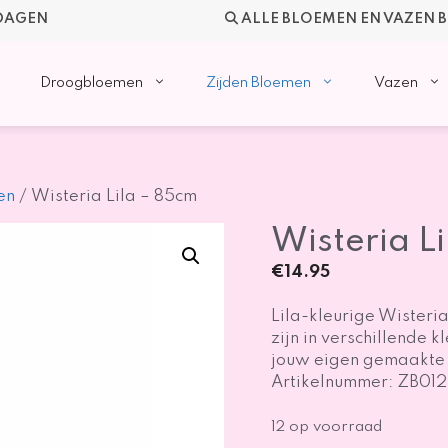
KDAGEN
ALLE BLOEMEN EN VAZEN 
Droogbloemen
Zijden Bloemen
Vazen
en
/ Wisteria Lila – 85cm
Wisteria L
€
14.95
Lila-kleurige Wisteri
zijn in verschillende k
jouw eigen gemaakte 
Artikelnummer: ZB01
12 op voorraad