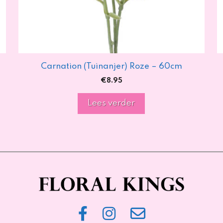
Carnation (Tuinanjer) Roze – 60cm
€
8.95
Lees verder