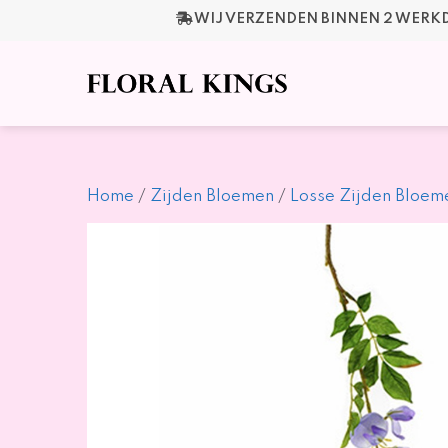
Ga
WIJ VERZENDEN BINNEN 2 WER
naar
de
inhoud
Home
/
Zijden Bloemen
/
Losse Zijden Bloem