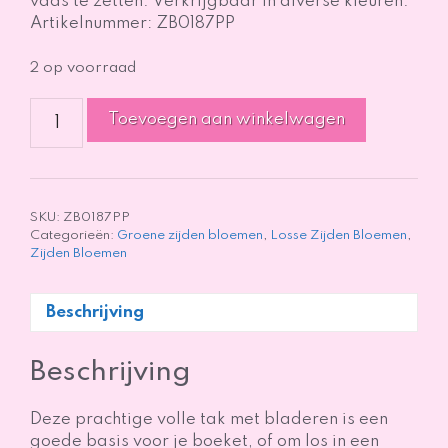
vaas te zetten. Verkrijgbaar in diverse kleuren.
Artikelnummer: ZB0187PP
2 op voorraad
Spring
Toevoegen aan winkelwagen
Leaf
Spray
Green
-
128cm
SKU:
ZB0187PP
Categorieën:
Groene zijden bloemen
,
Losse Zijden Bloemen
,
aantal
Zijden Bloemen
Beschrijving
Beschrijving
Deze prachtige volle tak met bladeren is een
goede basis voor je boeket, of om los in een