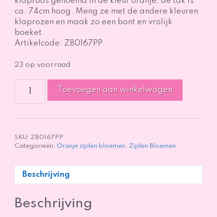
klaproos genoemd in de kleur oranje, de tak is
ca. 74cm hoog. Meng ze met de andere kleuren
klaprozen en maak zo een bont en vrolijk
boeket.
Artikelcode: ZB0167PP
23 op voorraad
Poppy
Toevoegen aan winkelwagen
/
Papaver
/
Klaproos
-
SKU:
ZB0167PP
Categorieën:
Oranje zijden bloemen
,
Zijden Bloemen
Oranje
-
74cm
Beschrijving
aantal
Beschrijving