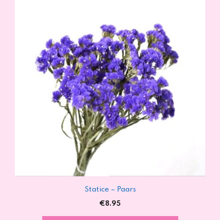
Statice – Paars
€
8.95