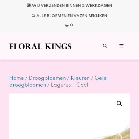
Ga
WIJ VERZENDEN BINNEN 2 WERKDAGEN
naar
de
ALLE BLOEMEN EN VAZEN BEKIJKEN
inhoud
0
Menu
Home
/
Droogbloemen
/
Kleuren
/
Gele
droogbloemen
/ Lagurus – Geel