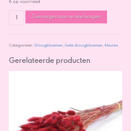
6 op voorraad
Lagurus
Toevoegen aan winkelwagen
-
Geel
aantal
Categorieën:
Droogbloemen
,
Gele droogbloemen
,
Kleuren
Gerelateerde producten