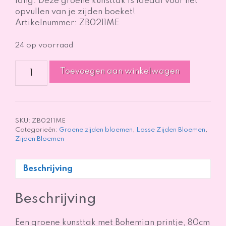
lang. Deze groene kunsttak is ideaal voor het
opvullen van je zijden boeket!
Artikelnummer: ZB0211ME
24 op voorraad
Kunsttak
Toevoegen aan winkelwagen
Groen
Bohemian
Printje
80cm
aantal
SKU:
ZB0211ME
Categorieën:
Groene zijden bloemen
,
Losse Zijden Bloemen
,
Zijden Bloemen
Beschrijving
Beschrijving
Een groene kunsttak met Bohemian printje, 80cm