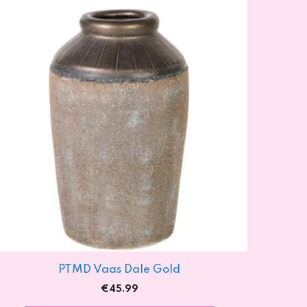
PTMD Vaas Dale Gold
€
45.99