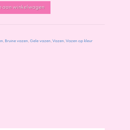
n aan winkelwagen
en
,
Bruine vazen
,
Gele vazen
,
Vazen
,
Vazen op kleur