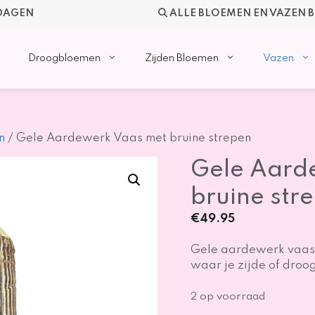
KDAGEN
ALLE BLOEMEN EN VAZEN 
Droogbloemen
Zijden Bloemen
Vazen
n
/ Gele Aardewerk Vaas met bruine strepen
Gele Aard
bruine str
€
49.95
Gele aardewerk vaas 
waar je zijde of droo
2 op voorraad