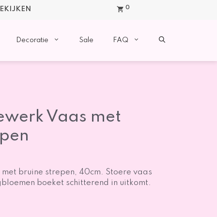
0
BEKIJKEN
Decoratie
Sale
FAQ
ewerk Vaas met
epen
met bruine strepen, 40cm. Stoere vaas
gbloemen boeket schitterend in uitkomt.