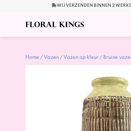
Ga
WIJ VERZENDEN BINNEN 2 WER
naar
de
inhoud
Home
/
Vazen
/
Vazen op kleur
/
Bruine vaze