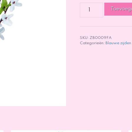
Forsythia
Toevoeg
Blauw
-
51cm
aantal
SKU:
ZB0009FA
Categorieën:
Blauwe zijden