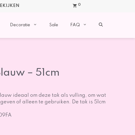
0
BEKIJKEN
Decoratie
Sale
FAQ
Blauw – 51cm
blauw ideaal om deze tak als vulling, om wat
 geven of alleen te gebruiken. De tak is 51cm
009FA