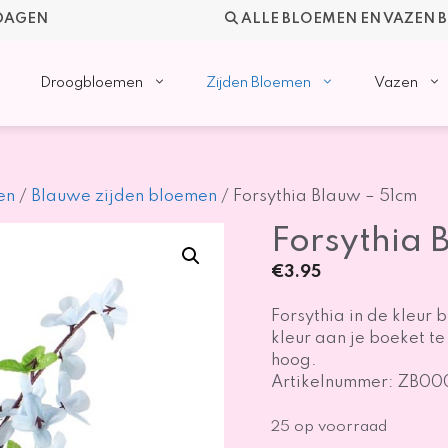
KDAGEN
ALLE BLOEMEN EN VAZEN 
Droogbloemen
Zijden Bloemen
Vazen
en
/
Blauwe zijden bloemen
/ Forsythia Blauw – 51cm
Forsythia 
€
3.95
Forsythia in de kleur 
kleur aan je boeket te
hoog.
Artikelnummer: ZB0
25 op voorraad