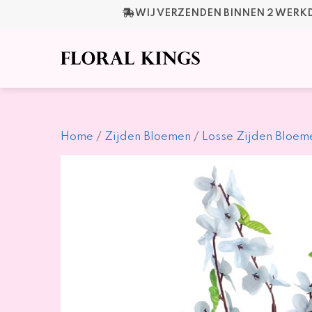
Ga
WIJ VERZENDEN BINNEN 2 WER
naar
de
inhoud
Home
/
Zijden Bloemen
/
Losse Zijden Bloem