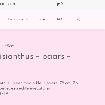
0
BEKIJKEN
Decoratie
Sale
FAQ
s – 78cm
sianthus – paars –
nthus, in een mooie kleur paars, 78 cm. Zo
boeket een echte eyecatcher.
47FA