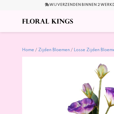
Ga
WIJ VERZENDEN BINNEN 2 WER
naar
de
inhoud
Home
/
Zijden Bloemen
/
Losse Zijden Bloem