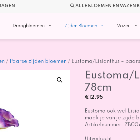
KDAGEN
ALLE BLOEMEN EN VAZEN 
Droogbloemen
Zijden Bloemen
Vazen
en
/
Paarse zijden bloemen
/ Eustoma/Lisianthus – paar
Eustoma/Li
78cm
€
12.95
Eustoma ook wel Lisia
maak je van je zijde 
Artikelnummer: ZB00
Uitverkocht