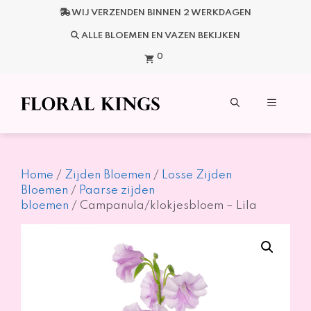
Ga
WIJ VERZENDEN BINNEN 2 WERKDAGEN
naar
de
ALLE BLOEMEN EN VAZEN BEKIJKEN
inhoud
0
Menu
Home
/
Zijden Bloemen
/
Losse Zijden
Bloemen
/
Paarse zijden
bloemen
/ Campanula/klokjesbloem – Lila