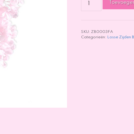
Toevoege
Roze
-
90cm
aantal
SKU:
ZB0003FA
Categorieën:
Losse Zijden 