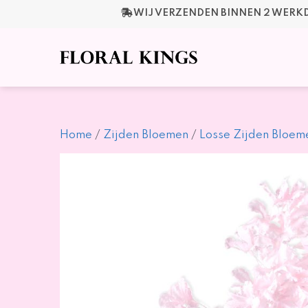
Ga
WIJ VERZENDEN BINNEN 2 WER
naar
de
inhoud
Home
/
Zijden Bloemen
/
Losse Zijden Bloem