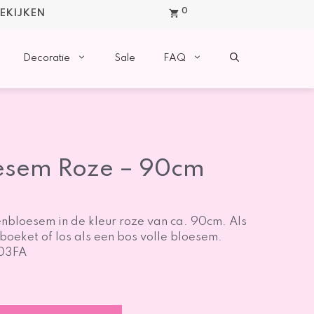
0
BEKIJKEN
Decoratie
Sale
FAQ
esem Roze – 90cm
enbloesem in de kleur roze van ca. 90cm. Als
 boeket of los als een bos volle bloesem.
003FA