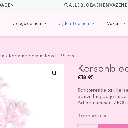
KDAGEN
ALLE BLOEMEN EN VAZEN 
Droogbloemen
Zijden Bloemen
Vazen
en
/ Kersenbloesem Roze – 90cm
Kersenblo
€
18.95
Schitterende tak kers
aanvulling op je zijde
Artikelnummer: ZB0
3 op voorraad
Kersenbloesem