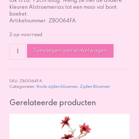
tak is ca. 72cm hoog. Meng ze met de andere
kleuren Alstroemerias tot een mooi vol bont
boeket.
Artikelnummer: ZB0064FA
2 op voorraad
Alstroemeria
Toevoegen aan winkelwagen
-
rood
-
72cm
aantal
SKU:
ZB0064FA
Categorieën:
Rode zijden bloemen
,
Zijden Bloemen
Gerelateerde producten