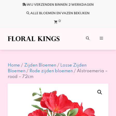
Ga
WIJ VERZENDEN BINNEN 2 WERKDAGEN
naar
de
ALLE BLOEMEN EN VAZEN BEKIJKEN
inhoud
0
Menu
Home
/
Zijden Bloemen
/
Losse Zijden
Bloemen
/
Rode zijden bloemen
/ Alstroemeria –
rood – 72cm